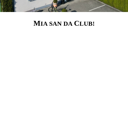
M
C
IA
S
AN DA
LUB!