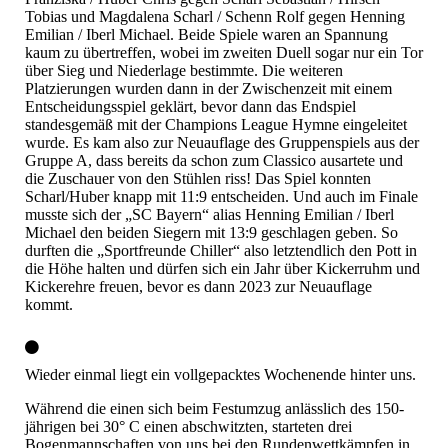
Tobias und Magdalena Scharl / Schenn Rolf gegen Henning
Emilian / Iberl Michael. Beide Spiele waren an Spannung
kaum zu übertreffen, wobei im zweiten Duell sogar nur ein Tor
über Sieg und Niederlage bestimmte. Die weiteren
Platzierungen wurden dann in der Zwischenzeit mit einem
Entscheidungsspiel geklärt, bevor dann das Endspiel
standesgemäß mit der Champions League Hymne eingeleitet
wurde. Es kam also zur Neuauflage des Gruppenspiels aus der
Gruppe A, dass bereits da schon zum Classico ausartete und
die Zuschauer von den Stühlen riss! Das Spiel konnten
Scharl/Huber knapp mit 11:9 entscheiden. Und auch im Finale
musste sich der „SC Bayern“ alias Henning Emilian / Iberl
Michael den beiden Siegern mit 13:9 geschlagen geben. So
durften die „Sportfreunde Chiller“ also letztendlich den Pott in
die Höhe halten und dürfen sich ein Jahr über Kickerruhm und
Kickerehre freuen, bevor es dann 2023 zur Neuauflage
kommt.
Wieder einmal liegt ein vollgepacktes Wochenende hinter uns.
Während die einen sich beim Festumzug anlässlich des 150-
jährigen bei 30° C einen abschwitzten, starteten drei
Bogenmannschaften von uns bei den Rundenwettkämpfen in