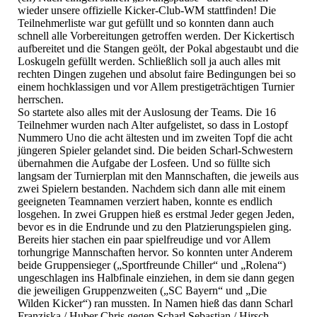
wieder unsere offizielle Kicker-Club-WM stattfinden! Die
Teilnehmerliste war gut gefüllt und so konnten dann auch
schnell alle Vorbereitungen getroffen werden. Der Kickertisch
aufbereitet und die Stangen geölt, der Pokal abgestaubt und die
Loskugeln gefüllt werden. Schließlich soll ja auch alles mit
rechten Dingen zugehen und absolut faire Bedingungen bei so
einem hochklassigen und vor Allem prestigeträchtigen Turnier
herrschen.
So startete also alles mit der Auslosung der Teams. Die 16
Teilnehmer wurden nach Alter aufgelistet, so dass in Lostopf
Nummero Uno die acht ältesten und im zweiten Topf die acht
jüngeren Spieler gelandet sind. Die beiden Scharl-Schwestern
übernahmen die Aufgabe der Losfeen. Und so füllte sich
langsam der Turnierplan mit den Mannschaften, die jeweils aus
zwei Spielern bestanden. Nachdem sich dann alle mit einem
geeigneten Teamnamen verziert haben, konnte es endlich
losgehen. In zwei Gruppen hieß es erstmal Jeder gegen Jeden,
bevor es in die Endrunde und zu den Platzierungspielen ging.
Bereits hier stachen ein paar spielfreudige und vor Allem
torhungrige Mannschaften hervor. So konnten unter Anderem
beide Gruppensieger („Sportfreunde Chiller“ und „Rolena“)
ungeschlagen ins Halbfinale einziehen, in dem sie dann gegen
die jeweiligen Gruppenzweiten („SC Bayern“ und „Die
Wilden Kicker“) ran mussten. In Namen hieß das dann Scharl
Franziska / Huber Chris gegen Scharl Sebastian / Hirsch