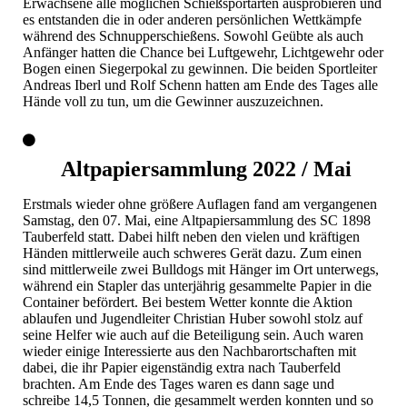
Erwachsene alle möglichen Schießsportarten ausprobieren und
es entstanden die in oder anderen persönlichen Wettkämpfe
während des Schnupperschießens. Sowohl Geübte als auch
Anfänger hatten die Chance bei Luftgewehr, Lichtgewehr oder
Bogen einen Siegerpokal zu gewinnen. Die beiden Sportleiter
Andreas Iberl und Rolf Schenn hatten am Ende des Tages alle
Hände voll zu tun, um die Gewinner auszuzeichnen.
Altpapiersammlung 2022 / Mai
Erstmals wieder ohne größere Auflagen fand am vergangenen
Samstag, den 07. Mai, eine Altpapiersammlung des SC 1898
Tauberfeld statt. Dabei hilft neben den vielen und kräftigen
Händen mittlerweile auch schweres Gerät dazu. Zum einen
sind mittlerweile zwei Bulldogs mit Hänger im Ort unterwegs,
während ein Stapler das unterjährig gesammelte Papier in die
Container befördert. Bei bestem Wetter konnte die Aktion
ablaufen und Jugendleiter Christian Huber sowohl stolz auf
seine Helfer wie auch auf die Beteiligung sein. Auch waren
wieder einige Interessierte aus den Nachbarortschaften mit
dabei, die ihr Papier eigenständig extra nach Tauberfeld
brachten. Am Ende des Tages waren es dann sage und
schreibe 14,5 Tonnen, die gesammelt werden konnten und so