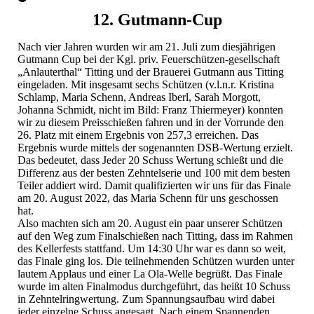
12. Gutmann-Cup
Nach vier Jahren wurden wir am 21. Juli zum diesjährigen
Gutmann Cup bei der Kgl. priv. Feuerschützen-gesellschaft
„Anlauterthal“ Titting und der Brauerei Gutmann aus Titting
eingeladen. Mit insgesamt sechs Schützen (v.l.n.r. Kristina
Schlamp, Maria Schenn, Andreas Iberl, Sarah Morgott,
Johanna Schmidt, nicht im Bild: Franz Thiermeyer) konnten
wir zu diesem Preisschießen fahren und in der Vorrunde den
26. Platz mit einem Ergebnis von 257,3 erreichen. Das
Ergebnis wurde mittels der sogenannten DSB-Wertung erzielt.
Das bedeutet, dass Jeder 20 Schuss Wertung schießt und die
Differenz aus der besten Zehntelserie und 100 mit dem besten
Teiler addiert wird. Damit qualifizierten wir uns für das Finale
am 20. August 2022, das Maria Schenn für uns geschossen
hat.
Also machten sich am 20. August ein paar unserer Schützen
auf den Weg zum Finalschießen nach Titting, dass im Rahmen
des Kellerfests stattfand. Um 14:30 Uhr war es dann so weit,
das Finale ging los. Die teilnehmenden Schützen wurden unter
lautem Applaus und einer La Ola-Welle begrüßt. Das Finale
wurde im alten Finalmodus durchgeführt, das heißt 10 Schuss
in Zehntelringwertung. Zum Spannungsaufbau wird dabei
jeder einzelne Schuss angesagt. Nach einem Spannenden