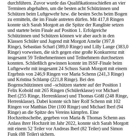
durchführen. Zuvor wurde das Qualifikationsschießen an vier
Terminen abgehalten, um die besten acht Schützinnen und
Schützen beim Luftgewehr bzw. die besten Sechs beim Bogen
zu ermitteln, die im Finale antreten dürfen. Mit 417,8 Ringen
konnte sich Sarah Morgott an die Spitze der Rangliste setzen
und startete beim Finale auf Position 1. Erfolgreiche
Schützinnen und Schützen können wir aber auch in den
Klassen Schüler und Jugend mit Morgott Amelie (397,8
Ringe), Sebastian Scharl (389,0 Ringe) und Lilly Lange (383,0
Ringe) vorweisen, die sich gegen eine große Konkurrenz mit
insgesamt 59 Teilnehmerinnen und Teilnehmern durchsetzen
konnten. Schließlich gewinnen konnte im ISSF-Finale beim
Luftgewehr mit insgesamt 24 Schuss Sarah Morgott mit einem
Ergebnis von 246,9 Ringen vor Maria Schenn (241,3 Ringe)
und Kristina Schlamp (221,8 Ringe). Bei den
Bogenschützinnen und –schützen startete auf der Position 1
Felix Kobold mit 265 Ringen (Schülerklasse) vor Michael
Iberl (255 Ringe, Herrenklasse) und Thomas Gößl (248 Ringe,
Herrenklasse). Dabei konnte sich hier Rolf Schenn mit 102
Ringen vor Matthias Dirr (100 Ringe) und Michael Iberl (94
Ringe) an die Spitze des Vereins kämpfen. Eine
Hochzeitsscheibe, gegeben von Maria & Thomas Schenn aus
Anlass ihrer Hochzeit im Jahr 2022, konnte sich Sarah Morgott
mit einem 52 Teiler vor Andreas Iberl (82 Teiler) und Simon
Funk (88 Teiler) sichern.