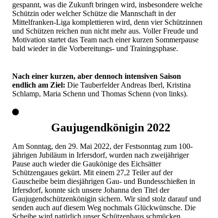
gespannt, was die Zukunft bringen wird, insbesondere welche
Schützin oder welcher Schütze die Mannschaft in der
Mittelfranken-Liga komplettieren wird, denn vier Schützinnen
und Schützen reichen nun nicht mehr aus. Voller Freude und
Motivation startet das Team nach einer kurzen Sommerpause
bald wieder in die Vorbereitungs- und Trainingsphase.
Nach einer kurzen, aber dennoch intensiven Saison
endlich am Ziel:
Die Tauberfelder Andreas Iberl, Kristina
Schlamp, Maria Schenn und Thomas Schenn (von links).
Gaujugendkönigin 2022
Am Sonntag, den 29. Mai 2022, der Festsonntag zum 100-
jährigen Jubiläum in Irfersdorf, wurden nach zweijähriger
Pause auch wieder die Gaukönige des Eichsätter
Schützengaues gekürt. Mit einem 27,2 Teiler auf der
Gauscheibe beim diesjährigen Gau- und Bundesschießen in
Irfersdorf, konnte sich unsere Johanna den Titel der
Gaujugendschützenkönigin sichern. Wir sind stolz darauf und
senden auch auf diesem Weg nochmals Glückwünsche. Die
Scheibe wird natürlich unser Schützenhaus schmücken.