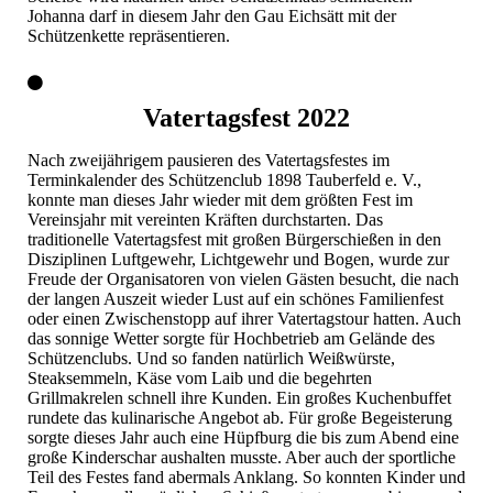
Johanna darf in diesem Jahr den Gau Eichsätt mit der
Schützenkette repräsentieren.
Vatertagsfest 2022
Nach zweijährigem pausieren des Vatertagsfestes im
Terminkalender des Schützenclub 1898 Tauberfeld e. V.,
konnte man dieses Jahr wieder mit dem größten Fest im
Vereinsjahr mit vereinten Kräften durchstarten. Das
traditionelle Vatertagsfest mit großen Bürgerschießen in den
Disziplinen Luftgewehr, Lichtgewehr und Bogen, wurde zur
Freude der Organisatoren von vielen Gästen besucht, die nach
der langen Auszeit wieder Lust auf ein schönes Familienfest
oder einen Zwischenstopp auf ihrer Vatertagstour hatten. Auch
das sonnige Wetter sorgte für Hochbetrieb am Gelände des
Schützenclubs. Und so fanden natürlich Weißwürste,
Steaksemmeln, Käse vom Laib und die begehrten
Grillmakrelen schnell ihre Kunden. Ein großes Kuchenbuffet
rundete das kulinarische Angebot ab. Für große Begeisterung
sorgte dieses Jahr auch eine Hüpfburg die bis zum Abend eine
große Kinderschar aushalten musste. Aber auch der sportliche
Teil des Festes fand abermals Anklang. So konnten Kinder und